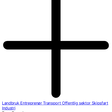
Landbruk
Entreprenør
Transport
Offentlig sektor
Skipsfart
Industri