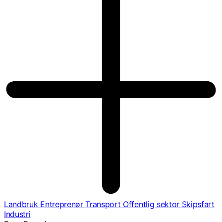
Landbruk
Entreprenør
Transport
Offentlig sektor
Skipsfart
Industri