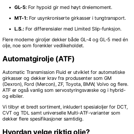
GL-5:
For hypoid gir med høyt dreiemoment.
MT-1:
For usynkroniserte girkasser i tungtransport.
L.S.:
For differensialer med Limited Slip-funksjon.
Flere moderne giroljer dekker både GL-4 og GL-5 med én
olje, noe som forenkler vedlikeholdet.
Automatgirolje (ATF)
Automatic Transmission Fluid er utviklet for automatiske
girkasser og dekker krav fra produsenter som GM
(Dexron), Ford (Mercon), ZF, Toyota, BMW, Volvo og flere.
ATF er også vanlig som servostyringsvæske og i hybrid-
og elbiler.
Vi tilbyr et bredt sortiment, inkludert spesialoljer for DCT,
CVT og TDL samt universelle Multi-ATF-varianter som
dekker flere spesifikasjoner samtidig.
Hvordan velge riktig olje?