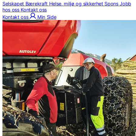
Selskapet
Bærekraft
Helse, miljø og sikkerhet
Spons
Jobb
hos oss
Kontakt oss
Kontakt oss
Min Side