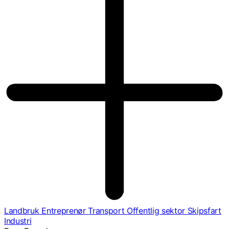
Landbruk
Entreprenør
Transport
Offentlig sektor
Skipsfart
Industri