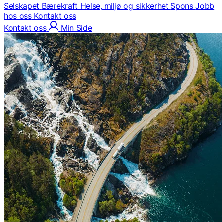
Selskapet
Bærekraft
Helse, miljø og sikkerhet
Spons
Jobb
hos oss
Kontakt oss
Kontakt oss
Min Side