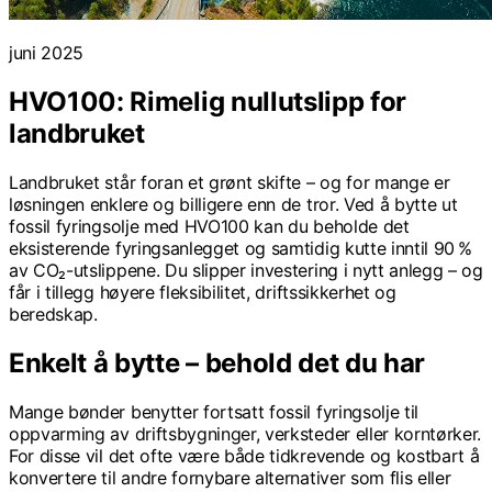
juni 2025
HVO100: Rimelig nullutslipp for
landbruket
Landbruket står foran et grønt skifte – og for mange er
løsningen enklere og billigere enn de tror. Ved å bytte ut
fossil fyringsolje med HVO100 kan du beholde det
eksisterende fyringsanlegget og samtidig kutte inntil 90 %
av CO₂-utslippene. Du slipper investering i nytt anlegg – og
får i tillegg høyere fleksibilitet, driftssikkerhet og
beredskap.
Enkelt å bytte – behold det du har
Mange bønder benytter fortsatt fossil fyringsolje til
oppvarming av driftsbygninger, verksteder eller korntørker.
For disse vil det ofte være både tidkrevende og kostbart å
konvertere til andre fornybare alternativer som flis eller